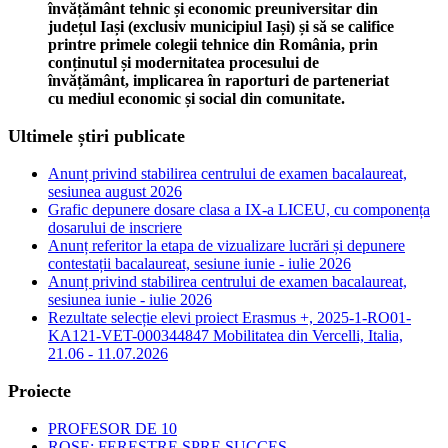
învățământ tehnic și economic preuniversitar din
județul Iași (exclusiv municipiul Iași) și să se califice
printre primele colegii tehnice din România, prin
conținutul și modernitatea procesului de
învățământ, implicarea în raporturi de parteneriat
cu mediul economic și social din comunitate.
Ultimele știri publicate
Anunț privind stabilirea centrului de examen bacalaureat,
sesiunea august 2026
Grafic depunere dosare clasa a IX-a LICEU, cu componența
dosarului de inscriere
Anunț referitor la etapa de vizualizare lucrări și depunere
contestații bacalaureat, sesiune iunie - iulie 2026
Anunț privind stabilirea centrului de examen bacalaureat,
sesiunea iunie - iulie 2026
Rezultate selecție elevi proiect Erasmus +, 2025-1-RO01-
KA121-VET-000344847 Mobilitatea din Vercelli, Italia,
21.06 - 11.07.2026
Proiecte
PROFESOR DE 10
ROSE: FERESTRE SPRE SUCCES