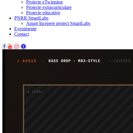
Proiecte eTwinning
Proiecte extracurriculare
Proiecte educative
PNRR SmartLabs
Anunț începere proiect SmartLabs
Evenimente
Contact