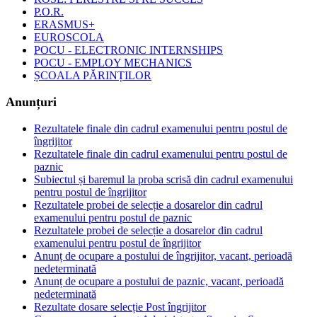
P.O.R.
ERASMUS+
EUROSCOLA
POCU - ELECTRONIC INTERNSHIPS
POCU - EMPLOY MECHANICS
ȘCOALA PĂRINȚILOR
Anunțuri
Rezultatele finale din cadrul examenului pentru postul de
îngrijitor
Rezultatele finale din cadrul examenului pentru postul de
paznic
Subiectul și baremul la proba scrisă din cadrul examenului
pentru postul de îngrijitor
Rezultatele probei de selecție a dosarelor din cadrul
examenului pentru postul de paznic
Rezultatele probei de selecție a dosarelor din cadrul
examenului pentru postul de îngrijitor
Anunț de ocupare a postului de îngrijitor, vacant, perioadă
nedeterminată
Anunț de ocupare a postului de paznic, vacant, perioadă
nedeterminată
Rezultate dosare selecție Post îngrijitor