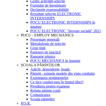
Grafic activități selecție
Formular de înregistrare
Declarație responsabilități
Rezultate selecție ELECTRONIC
INTERNSHIPS
POCU ELECTRONIC INTERNSHIPS în
imagini
POCU ELECTRONIC "Inovare socială" 2021
POCU - EMPLOY MECHANICS
Prezentare generală
Metodologie de selecție
Grup țintă
Parteneri de practică
Rapoarte tehnice
POCU MECHANICS în imagini
ȘCOALA PĂRINȚILOR
Adicții, dependențe, boală.
Părinții - primele modele din viața copilului
Exprimarea sentimentelor
Ce face copilul meu în timpul liber?
Pregătirea pentru examene
Relația părinte-copil
Comunicarea
Școala părinților
P.O.R.