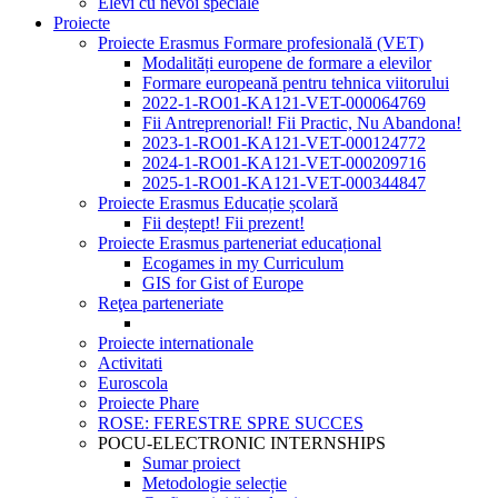
Elevi cu nevoi speciale
Proiecte
Proiecte Erasmus Formare profesională (VET)
Modalități europene de formare a elevilor
Formare europeană pentru tehnica viitorului
2022-1-RO01-KA121-VET-000064769
Fii Antreprenorial! Fii Practic, Nu Abandona!
2023-1-RO01-KA121-VET-000124772
2024-1-RO01-KA121-VET-000209716
2025-1-RO01-KA121-VET-000344847
Proiecte Erasmus Educație școlară
Fii deștept! Fii prezent!
Proiecte Erasmus parteneriat educațional
Ecogames in my Curriculum
GIS for Gist of Europe
Reţea parteneriate
Proiecte internationale
Activitati
Euroscola
Proiecte Phare
ROSE: FERESTRE SPRE SUCCES
POCU-ELECTRONIC INTERNSHIPS
Sumar proiect
Metodologie selecție