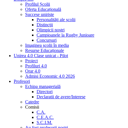
Profilul Școlii
Oferta Educațională
Succese uniriste
Personalităţi ale şcolii
Distincţii
Olimpicii noştri
Campioanele la Rugby Junioare
Concursuri
Imaginea şcolii în media
Resurse Educaționale
Unirea 4.0 Clase unicat - Pilot
Proiect
Profiluri 4.0
Orar 4.0
Admisi Economic 4.0 2026
Profesori
Echipa managerială
Directori
Declaratii de avere/Interese
Catedre
Comisii
C.A.
C.E.A.C.
S.C.I.M.
Au fost profesorii noştri