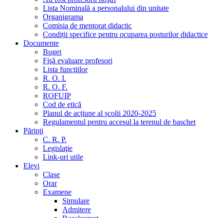
Lista Nominală a personalului din unitate
Organigrama
Comisia de mentorat didactic
Condiții specifice pentru ocuparea posturilor didactice
Documente
Buget
Fişă evaluare profesori
Lista funcţiilor
R. O. I.
R. O. F.
ROFUIP
Cod de etică
Planul de acțiune al școlii 2020-2025
Regulamentul pentru accesul la terenul de baschet
Părinţi
C. R. P.
Legislaţie
Link-uri utile
Elevi
Clase
Orar
Examene
Simulare
Admitere