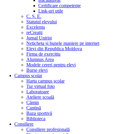
Bacalaureat
Certificare competenţe
Link-uri utile
C. Ș. E.
Statutul elevului
Excelenţa
reCreaţii
Jurnal Unirist
Neticheta și bunele maniere pe internet
Elevi din Republica Moldova
Firma de exerciţiu
Alumnus Area
Modele cereri pentru elevi
Burse elevi
Campus şcolar
Harta campus şcolar
Tur virtual foto
Laboratoare
Ateliere şcoală
Cămin
Cantină
Baza sportivă
Biblioteca
Consiliere
Consiliere profesională