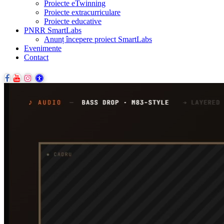
Proiecte eTwinning
Proiecte extracurriculare
Proiecte educative
PNRR SmartLabs
Anunț începere proiect SmartLabs
Evenimente
Contact