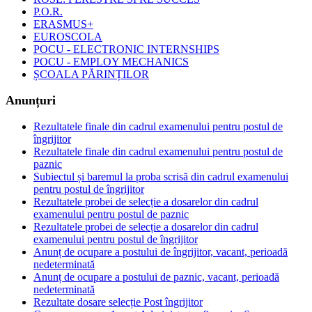
P.O.R.
ERASMUS+
EUROSCOLA
POCU - ELECTRONIC INTERNSHIPS
POCU - EMPLOY MECHANICS
ȘCOALA PĂRINȚILOR
Anunțuri
Rezultatele finale din cadrul examenului pentru postul de
îngrijitor
Rezultatele finale din cadrul examenului pentru postul de
paznic
Subiectul și baremul la proba scrisă din cadrul examenului
pentru postul de îngrijitor
Rezultatele probei de selecție a dosarelor din cadrul
examenului pentru postul de paznic
Rezultatele probei de selecție a dosarelor din cadrul
examenului pentru postul de îngrijitor
Anunț de ocupare a postului de îngrijitor, vacant, perioadă
nedeterminată
Anunț de ocupare a postului de paznic, vacant, perioadă
nedeterminată
Rezultate dosare selecție Post îngrijitor