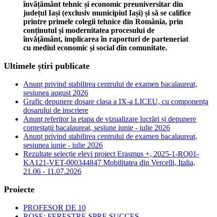
învățământ tehnic și economic preuniversitar din
județul Iași (exclusiv municipiul Iași) și să se califice
printre primele colegii tehnice din România, prin
conținutul și modernitatea procesului de
învățământ, implicarea în raporturi de parteneriat
cu mediul economic și social din comunitate.
Ultimele știri publicate
Anunț privind stabilirea centrului de examen bacalaureat,
sesiunea august 2026
Grafic depunere dosare clasa a IX-a LICEU, cu componența
dosarului de inscriere
Anunț referitor la etapa de vizualizare lucrări și depunere
contestații bacalaureat, sesiune iunie - iulie 2026
Anunț privind stabilirea centrului de examen bacalaureat,
sesiunea iunie - iulie 2026
Rezultate selecție elevi proiect Erasmus +, 2025-1-RO01-
KA121-VET-000344847 Mobilitatea din Vercelli, Italia,
21.06 - 11.07.2026
Proiecte
PROFESOR DE 10
ROSE: FERESTRE SPRE SUCCES