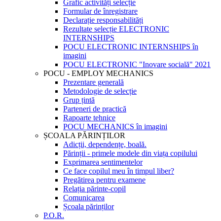
Grafic activități selecție
Formular de înregistrare
Declarație responsabilități
Rezultate selecție ELECTRONIC
INTERNSHIPS
POCU ELECTRONIC INTERNSHIPS în
imagini
POCU ELECTRONIC "Inovare socială" 2021
POCU - EMPLOY MECHANICS
Prezentare generală
Metodologie de selecție
Grup țintă
Parteneri de practică
Rapoarte tehnice
POCU MECHANICS în imagini
ȘCOALA PĂRINȚILOR
Adicții, dependențe, boală.
Părinții - primele modele din viața copilului
Exprimarea sentimentelor
Ce face copilul meu în timpul liber?
Pregătirea pentru examene
Relația părinte-copil
Comunicarea
Școala părinților
P.O.R.