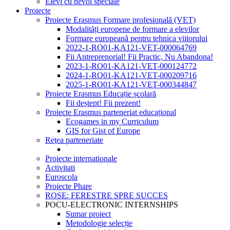
Elevi cu nevoi speciale
Proiecte
Proiecte Erasmus Formare profesională (VET)
Modalități europene de formare a elevilor
Formare europeană pentru tehnica viitorului
2022-1-RO01-KA121-VET-000064769
Fii Antreprenorial! Fii Practic, Nu Abandona!
2023-1-RO01-KA121-VET-000124772
2024-1-RO01-KA121-VET-000209716
2025-1-RO01-KA121-VET-000344847
Proiecte Erasmus Educație școlară
Fii deștept! Fii prezent!
Proiecte Erasmus parteneriat educațional
Ecogames in my Curriculum
GIS for Gist of Europe
Reţea parteneriate
Proiecte internationale
Activitati
Euroscola
Proiecte Phare
ROSE: FERESTRE SPRE SUCCES
POCU-ELECTRONIC INTERNSHIPS
Sumar proiect
Metodologie selecție