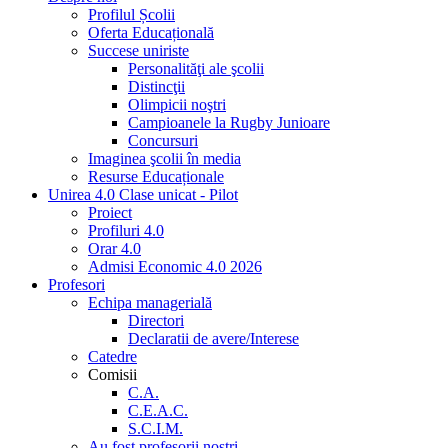
Profilul Școlii
Oferta Educațională
Succese uniriste
Personalităţi ale şcolii
Distincţii
Olimpicii noştri
Campioanele la Rugby Junioare
Concursuri
Imaginea şcolii în media
Resurse Educaționale
Unirea 4.0 Clase unicat - Pilot
Proiect
Profiluri 4.0
Orar 4.0
Admisi Economic 4.0 2026
Profesori
Echipa managerială
Directori
Declaratii de avere/Interese
Catedre
Comisii
C.A.
C.E.A.C.
S.C.I.M.
Au fost profesorii noştri