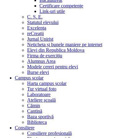
Bacalaureat
Certificare competenţe
Link-uri utile
C. Ș. E.
Statutul elevului
Excelenţa
reCreaţii
Jurnal Unirist
Neticheta și bunele maniere pe internet
Elevi din Republica Moldova
Firma de exerciţiu
Alumnus Area
Modele cereri pentru elevi
Burse elevi
Campus şcolar
Harta campus şcolar
Tur virtual foto
Laboratoare
Ateliere şcoală
Cămin
Cantină
Baza sportivă
Biblioteca
Consiliere
Consiliere profesională