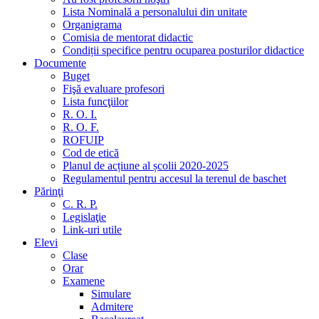
Lista Nominală a personalului din unitate
Organigrama
Comisia de mentorat didactic
Condiții specifice pentru ocuparea posturilor didactice
Documente
Buget
Fişă evaluare profesori
Lista funcţiilor
R. O. I.
R. O. F.
ROFUIP
Cod de etică
Planul de acțiune al școlii 2020-2025
Regulamentul pentru accesul la terenul de baschet
Părinţi
C. R. P.
Legislaţie
Link-uri utile
Elevi
Clase
Orar
Examene
Simulare
Admitere