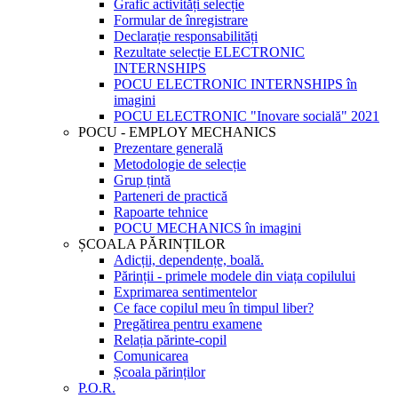
Grafic activități selecție
Formular de înregistrare
Declarație responsabilități
Rezultate selecție ELECTRONIC
INTERNSHIPS
POCU ELECTRONIC INTERNSHIPS în
imagini
POCU ELECTRONIC "Inovare socială" 2021
POCU - EMPLOY MECHANICS
Prezentare generală
Metodologie de selecție
Grup țintă
Parteneri de practică
Rapoarte tehnice
POCU MECHANICS în imagini
ȘCOALA PĂRINȚILOR
Adicții, dependențe, boală.
Părinții - primele modele din viața copilului
Exprimarea sentimentelor
Ce face copilul meu în timpul liber?
Pregătirea pentru examene
Relația părinte-copil
Comunicarea
Școala părinților
P.O.R.