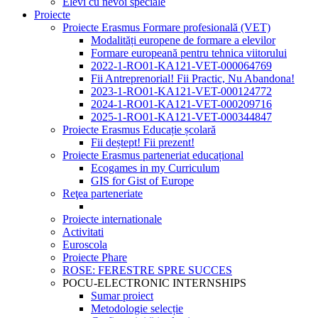
Elevi cu nevoi speciale
Proiecte
Proiecte Erasmus Formare profesională (VET)
Modalități europene de formare a elevilor
Formare europeană pentru tehnica viitorului
2022-1-RO01-KA121-VET-000064769
Fii Antreprenorial! Fii Practic, Nu Abandona!
2023-1-RO01-KA121-VET-000124772
2024-1-RO01-KA121-VET-000209716
2025-1-RO01-KA121-VET-000344847
Proiecte Erasmus Educație școlară
Fii deștept! Fii prezent!
Proiecte Erasmus parteneriat educațional
Ecogames in my Curriculum
GIS for Gist of Europe
Reţea parteneriate
Proiecte internationale
Activitati
Euroscola
Proiecte Phare
ROSE: FERESTRE SPRE SUCCES
POCU-ELECTRONIC INTERNSHIPS
Sumar proiect
Metodologie selecție