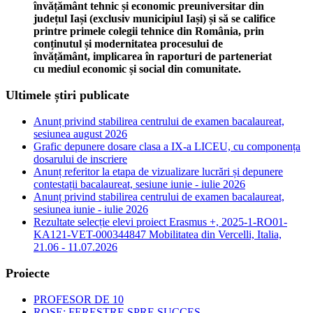
învățământ tehnic și economic preuniversitar din
județul Iași (exclusiv municipiul Iași) și să se califice
printre primele colegii tehnice din România, prin
conținutul și modernitatea procesului de
învățământ, implicarea în raporturi de parteneriat
cu mediul economic și social din comunitate.
Ultimele știri publicate
Anunț privind stabilirea centrului de examen bacalaureat,
sesiunea august 2026
Grafic depunere dosare clasa a IX-a LICEU, cu componența
dosarului de inscriere
Anunț referitor la etapa de vizualizare lucrări și depunere
contestații bacalaureat, sesiune iunie - iulie 2026
Anunț privind stabilirea centrului de examen bacalaureat,
sesiunea iunie - iulie 2026
Rezultate selecție elevi proiect Erasmus +, 2025-1-RO01-
KA121-VET-000344847 Mobilitatea din Vercelli, Italia,
21.06 - 11.07.2026
Proiecte
PROFESOR DE 10
ROSE: FERESTRE SPRE SUCCES