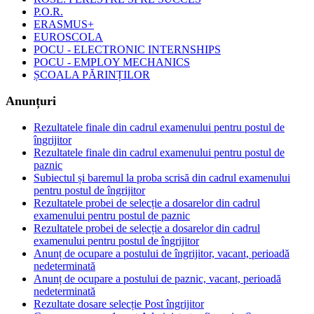
P.O.R.
ERASMUS+
EUROSCOLA
POCU - ELECTRONIC INTERNSHIPS
POCU - EMPLOY MECHANICS
ȘCOALA PĂRINȚILOR
Anunțuri
Rezultatele finale din cadrul examenului pentru postul de
îngrijitor
Rezultatele finale din cadrul examenului pentru postul de
paznic
Subiectul și baremul la proba scrisă din cadrul examenului
pentru postul de îngrijitor
Rezultatele probei de selecție a dosarelor din cadrul
examenului pentru postul de paznic
Rezultatele probei de selecție a dosarelor din cadrul
examenului pentru postul de îngrijitor
Anunț de ocupare a postului de îngrijitor, vacant, perioadă
nedeterminată
Anunț de ocupare a postului de paznic, vacant, perioadă
nedeterminată
Rezultate dosare selecție Post îngrijitor