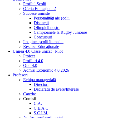
Profilul Școlii
Oferta Educațională
Succese uniriste
Personalităţi ale şcolii
Distincţii
Olimpicii noştri
Campioanele la Rugby Junioare
Concursuri
Imaginea şcolii în media
Resurse Educaționale
Unirea 4.0 Clase unicat - Pilot
Proiect
Profiluri 4.0
Orar 4.0
Admisi Economic 4.0 2026
Profesori
Echipa managerială
Directori
Declaratii de avere/Interese
Catedre
Comisii
C.A.
C.E.A.C.
S.C.I.M.
Au fost profesorii noştri