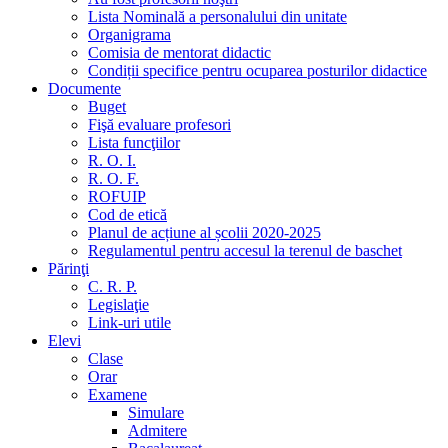
Lista Nominală a personalului din unitate
Organigrama
Comisia de mentorat didactic
Condiții specifice pentru ocuparea posturilor didactice
Documente
Buget
Fişă evaluare profesori
Lista funcţiilor
R. O. I.
R. O. F.
ROFUIP
Cod de etică
Planul de acțiune al școlii 2020-2025
Regulamentul pentru accesul la terenul de baschet
Părinţi
C. R. P.
Legislaţie
Link-uri utile
Elevi
Clase
Orar
Examene
Simulare
Admitere