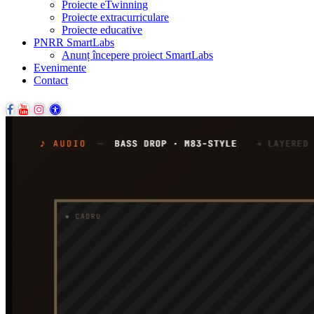
Proiecte eTwinning
Proiecte extracurriculare
Proiecte educative
PNRR SmartLabs
Anunț începere proiect SmartLabs
Evenimente
Contact