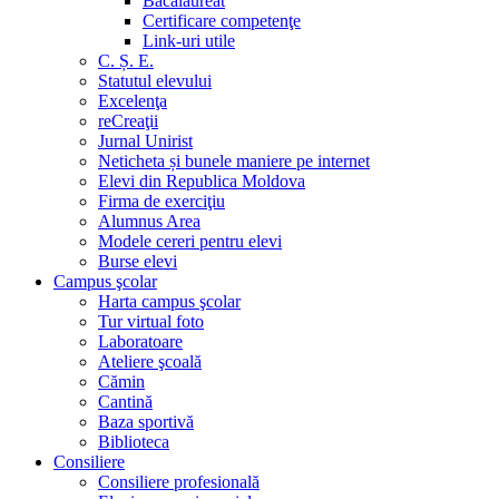
Bacalaureat
Certificare competenţe
Link-uri utile
C. Ș. E.
Statutul elevului
Excelenţa
reCreaţii
Jurnal Unirist
Neticheta și bunele maniere pe internet
Elevi din Republica Moldova
Firma de exerciţiu
Alumnus Area
Modele cereri pentru elevi
Burse elevi
Campus şcolar
Harta campus şcolar
Tur virtual foto
Laboratoare
Ateliere şcoală
Cămin
Cantină
Baza sportivă
Biblioteca
Consiliere
Consiliere profesională