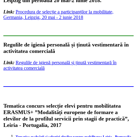
Leipzig din perioada 20 mai-2 iunie 2018.
Link:
Procedura de selecție a participanților la mobilitate,
Germania, Leipzig, 20 mai - 2 iunie 2018
Regulile de igienă personală și ținută vestimentară în
activitatea comercială
Link:
Regulile de igienă personală și ținută vestimentară în
activitatea comercială
Tematica concurs selecție elevi pentru mobilitatea
ERASMUS+ ”Modalități europene de formare a
elevilor de la profilul servicii prin stagii de practică”,
Leiria - Portugalia, 2017
Tematica evaluării și selecției elevilor pentru mobilitatea Leiria - Portugalia