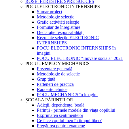
ROSE: FERESTRE SPRE SUCCES
POCU-ELECTRONIC INTERNSHIPS
Sumar proiect
Metodologie selecție
Grafic activități selecție
Formular de înregistrare
Declarație responsabilități
Rezultate selecție ELECTRONIC
INTERNSHIPS
POCU ELECTRONIC INTERNSHIPS în
imagini
POCU ELECTRONIC "Inovare socială" 2021
POCU - EMPLOY MECHANICS
Prezentare generală
Metodologie de selecție
Grup țintă
Parteneri de practică
Rapoarte tehnice
POCU MECHANICS în imagini
ȘCOALA PĂRINȚILOR
Adicții, dependențe, boală.
Părinții - primele modele din viața copilului
Exprimarea sentimentelor
Ce face copilul meu în timpul liber?
Pregătirea pentru examene