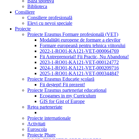
Baza sportivă
Biblioteca
Consiliere
Consiliere profesională
Elevi cu nevoi speciale
Proiecte
Proiecte Erasmus Formare profesională (VET)
Modalități europene de formare a elevilor
Formare europeană pentru tehnica viitorului
2022-1-RO01-KA121-VET-000064769
Fii Antreprenorial! Fii Practic, Nu Abandona!
2023-1-RO01-KA121-VET-000124772
2024-1-RO01-KA121-VET-000209716
2025-1-RO01-KA121-VET-000344847
Proiecte Erasmus Educație școlară
Fii deștept! Fii prezent!
Proiecte Erasmus parteneriat educațional
Ecogames in my Curriculum
GIS for Gist of Europe
Reţea parteneriate
Proiecte internationale
Activitati
Euroscola
Proiecte Phare