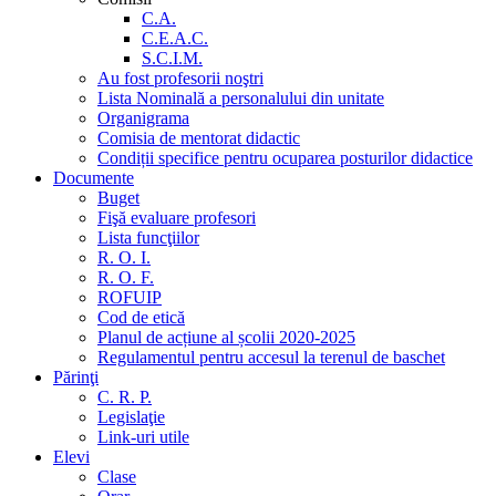
C.A.
C.E.A.C.
S.C.I.M.
Au fost profesorii noştri
Lista Nominală a personalului din unitate
Organigrama
Comisia de mentorat didactic
Condiții specifice pentru ocuparea posturilor didactice
Documente
Buget
Fişă evaluare profesori
Lista funcţiilor
R. O. I.
R. O. F.
ROFUIP
Cod de etică
Planul de acțiune al școlii 2020-2025
Regulamentul pentru accesul la terenul de baschet
Părinţi
C. R. P.
Legislaţie
Link-uri utile
Elevi
Clase