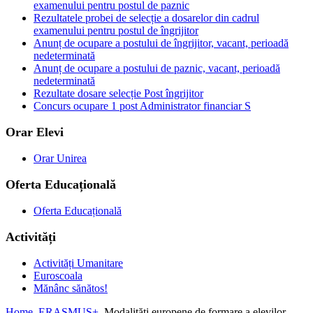
examenului pentru postul de paznic
Rezultatele probei de selecție a dosarelor din cadrul
examenului pentru postul de îngrijitor
Anunț de ocupare a postului de îngrijitor, vacant, perioadă
nedeterminată
Anunț de ocupare a postului de paznic, vacant, perioadă
nedeterminată
Rezultate dosare selecție Post îngrijitor
Concurs ocupare 1 post Administrator financiar S
Orar Elevi
Orar Unirea
Oferta Educațională
Oferta Educațională
Activități
Activități Umanitare
Euroscoala
Mănânc sănătos!
Home
ERASMUS+
Modalități europene de formare a elevilor