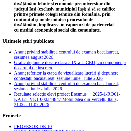
învățământ tehnic și economic preuniversitar din
județul Iași (exclusiv municipiul Iași) și să se califice
printre primele colegii tehnice din România, prin
conținutul și modernitatea procesului de
învățământ, implicarea în raporturi de parteneriat
cu mediul economic și social din comunitate.
Ultimele știri publicate
Anunț privind stabilirea centrului de examen bacalaureat,
sesiunea august 2026
Grafic depunere dosare clasa a IX-a LICEU, cu componența
dosarului de inscriere
Anunț referitor la etapa de vizualizare lucrări și depunere
contestații bacalaureat, sesiune iunie - iulie 2026
Anunț privind stabilirea centrului de examen bacalaureat,
sesiunea iunie - iulie 2026
Rezultate selecție elevi proiect Erasmus +, 2025-1-RO01-
KA121-VET-000344847 Mobilitatea din Vercelli, Italia,
21.06 - 11.07.2026
Proiecte
PROFESOR DE 10