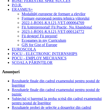
ROSE: FERESTRE SPRE SUCCES
P.O.R.
ERASMUS+
Modalități europene de formare a elevilor
Formare europeană pentru tehnica viitorului
2022-1-RO01-KA121-VET-000064769
Fii Antreprenorial! Fii Practic, Nu Abandona!
2023-1-RO01-KA121-VET-000124772
Fii deștept! Fii prezent!
Ecogames in my Curriculum
GIS for Gist of Europe
EUROSCOLA
POCU - ELECTRONIC INTERNSHIPS
POCU - EMPLOY MECHANICS
ȘCOALA PĂRINȚILOR
Anunțuri
Rezultatele finale din cadrul examenului pentru postul de
îngrijitor
Rezultatele finale din cadrul examenului pentru postul de
paznic
Subiectul și baremul la proba scrisă din cadrul examenului
pentru postul de îngrijitor
Rezultatele probei de selecție a dosarelor din cadrul