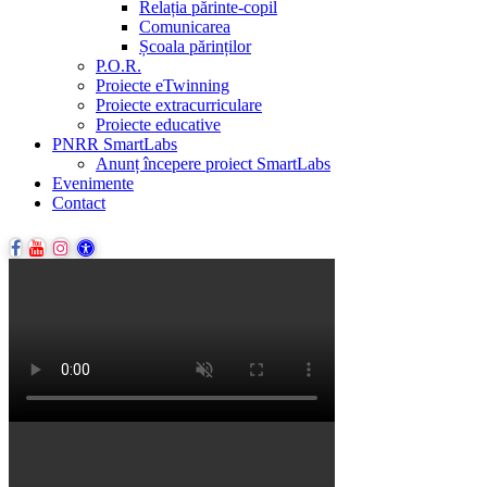
Relația părinte-copil
Comunicarea
Școala părinților
P.O.R.
Proiecte eTwinning
Proiecte extracurriculare
Proiecte educative
PNRR SmartLabs
Anunț începere proiect SmartLabs
Evenimente
Contact