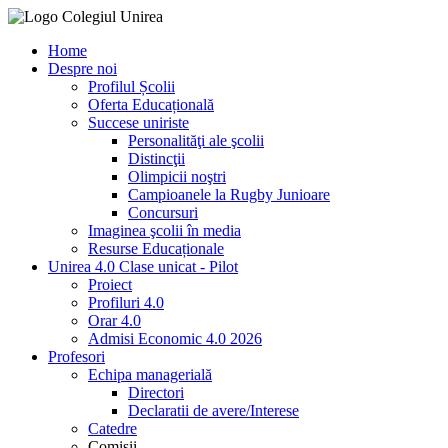
Home
Despre noi
Profilul Școlii
Oferta Educațională
Succese uniriste
Personalităţi ale şcolii
Distincţii
Olimpicii noştri
Campioanele la Rugby Junioare
Concursuri
Imaginea şcolii în media
Resurse Educaționale
Unirea 4.0 Clase unicat - Pilot
Proiect
Profiluri 4.0
Orar 4.0
Admisi Economic 4.0 2026
Profesori
Echipa managerială
Directori
Declaratii de avere/Interese
Catedre
Comisii