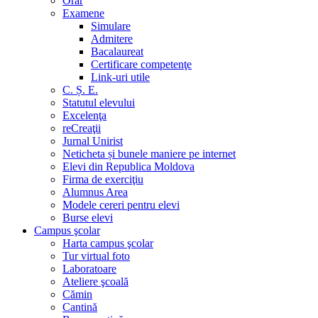
Orar
Examene
Simulare
Admitere
Bacalaureat
Certificare competenţe
Link-uri utile
C. Ș. E.
Statutul elevului
Excelenţa
reCreaţii
Jurnal Unirist
Neticheta și bunele maniere pe internet
Elevi din Republica Moldova
Firma de exerciţiu
Alumnus Area
Modele cereri pentru elevi
Burse elevi
Campus şcolar
Harta campus şcolar
Tur virtual foto
Laboratoare
Ateliere şcoală
Cămin
Cantină