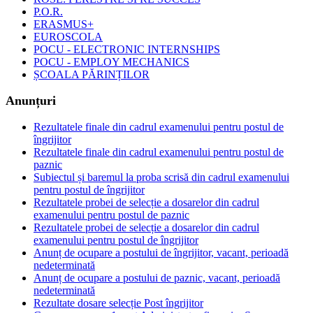
P.O.R.
ERASMUS+
EUROSCOLA
POCU - ELECTRONIC INTERNSHIPS
POCU - EMPLOY MECHANICS
ȘCOALA PĂRINȚILOR
Anunțuri
Rezultatele finale din cadrul examenului pentru postul de
îngrijitor
Rezultatele finale din cadrul examenului pentru postul de
paznic
Subiectul și baremul la proba scrisă din cadrul examenului
pentru postul de îngrijitor
Rezultatele probei de selecție a dosarelor din cadrul
examenului pentru postul de paznic
Rezultatele probei de selecție a dosarelor din cadrul
examenului pentru postul de îngrijitor
Anunț de ocupare a postului de îngrijitor, vacant, perioadă
nedeterminată
Anunț de ocupare a postului de paznic, vacant, perioadă
nedeterminată
Rezultate dosare selecție Post îngrijitor