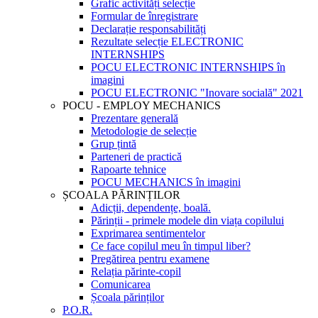
Grafic activități selecție
Formular de înregistrare
Declarație responsabilități
Rezultate selecție ELECTRONIC
INTERNSHIPS
POCU ELECTRONIC INTERNSHIPS în
imagini
POCU ELECTRONIC "Inovare socială" 2021
POCU - EMPLOY MECHANICS
Prezentare generală
Metodologie de selecție
Grup țintă
Parteneri de practică
Rapoarte tehnice
POCU MECHANICS în imagini
ȘCOALA PĂRINȚILOR
Adicții, dependențe, boală.
Părinții - primele modele din viața copilului
Exprimarea sentimentelor
Ce face copilul meu în timpul liber?
Pregătirea pentru examene
Relația părinte-copil
Comunicarea
Școala părinților
P.O.R.