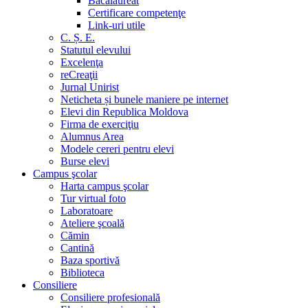
Bacalaureat
Certificare competenţe
Link-uri utile
C. Ș. E.
Statutul elevului
Excelenţa
reCreaţii
Jurnal Unirist
Neticheta și bunele maniere pe internet
Elevi din Republica Moldova
Firma de exerciţiu
Alumnus Area
Modele cereri pentru elevi
Burse elevi
Campus şcolar
Harta campus şcolar
Tur virtual foto
Laboratoare
Ateliere şcoală
Cămin
Cantină
Baza sportivă
Biblioteca
Consiliere
Consiliere profesională