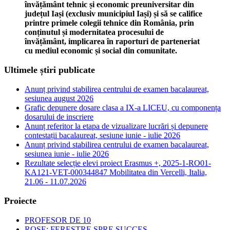
învățământ tehnic și economic preuniversitar din
județul Iași (exclusiv municipiul Iași) și să se califice
printre primele colegii tehnice din România, prin
conținutul și modernitatea procesului de
învățământ, implicarea în raporturi de parteneriat
cu mediul economic și social din comunitate.
Ultimele știri publicate
Anunț privind stabilirea centrului de examen bacalaureat,
sesiunea august 2026
Grafic depunere dosare clasa a IX-a LICEU, cu componența
dosarului de inscriere
Anunț referitor la etapa de vizualizare lucrări și depunere
contestații bacalaureat, sesiune iunie - iulie 2026
Anunț privind stabilirea centrului de examen bacalaureat,
sesiunea iunie - iulie 2026
Rezultate selecție elevi proiect Erasmus +, 2025-1-RO01-
KA121-VET-000344847 Mobilitatea din Vercelli, Italia,
21.06 - 11.07.2026
Proiecte
PROFESOR DE 10
ROSE: FERESTRE SPRE SUCCES