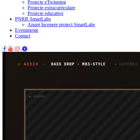
Proiecte eTwinning
Proiecte extracurriculare
Proiecte educative
PNRR SmartLabs
Anunț începere proiect SmartLabs
Evenimente
Contact