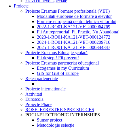
Elevi cu nevoi speciale
Proiecte
Proiecte Erasmus Formare profesională (VET)
Modalități europene de formare a elevilor
Formare europeană pentru tehnica viitorului
2022-1-RO01-KA121-VET-000064769
Fii Antreprenorial! Fii Practic, Nu Abandona!
2023-1-RO01-KA121-VET-000124772
2024-1-RO01-KA121-VET-000209716
2025-1-RO01-KA121-VET-000344847
Proiecte Erasmus Educație școlară
Fii deștept! Fii prezent!
Proiecte Erasmus parteneriat educațional
Ecogames in my Curriculum
GIS for Gist of Europe
Reţea parteneriate
Proiecte internationale
Activitati
Euroscola
Proiecte Phare
ROSE: FERESTRE SPRE SUCCES
POCU-ELECTRONIC INTERNSHIPS
Sumar proiect
Metodologie selecție