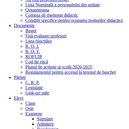
Lista Nominală a personalului din unitate
Organigrama
Comisia de mentorat didactic
Condiții specifice pentru ocuparea posturilor didactice
Documente
Buget
Fişă evaluare profesori
Lista funcţiilor
R. O. I.
R. O. F.
ROFUIP
Cod de etică
Planul de acțiune al școlii 2020-2025
Regulamentul pentru accesul la terenul de baschet
Părinţi
C. R. P.
Legislaţie
Link-uri utile
Elevi
Clase
Orar
Examene
Simulare
Admitere