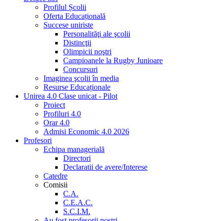
Profilul Școlii
Oferta Educațională
Succese uniriste
Personalităţi ale şcolii
Distincţii
Olimpicii noştri
Campioanele la Rugby Junioare
Concursuri
Imaginea şcolii în media
Resurse Educaționale
Unirea 4.0 Clase unicat - Pilot
Proiect
Profiluri 4.0
Orar 4.0
Admisi Economic 4.0 2026
Profesori
Echipa managerială
Directori
Declaratii de avere/Interese
Catedre
Comisii
C.A.
C.E.A.C.
S.C.I.M.
Au fost profesorii noştri