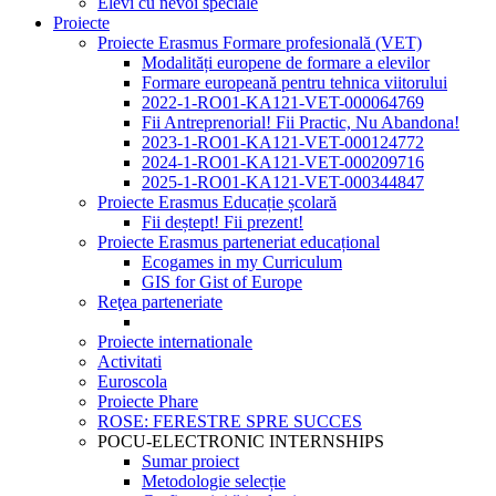
Elevi cu nevoi speciale
Proiecte
Proiecte Erasmus Formare profesională (VET)
Modalități europene de formare a elevilor
Formare europeană pentru tehnica viitorului
2022-1-RO01-KA121-VET-000064769
Fii Antreprenorial! Fii Practic, Nu Abandona!
2023-1-RO01-KA121-VET-000124772
2024-1-RO01-KA121-VET-000209716
2025-1-RO01-KA121-VET-000344847
Proiecte Erasmus Educație școlară
Fii deștept! Fii prezent!
Proiecte Erasmus parteneriat educațional
Ecogames in my Curriculum
GIS for Gist of Europe
Reţea parteneriate
Proiecte internationale
Activitati
Euroscola
Proiecte Phare
ROSE: FERESTRE SPRE SUCCES
POCU-ELECTRONIC INTERNSHIPS
Sumar proiect
Metodologie selecție