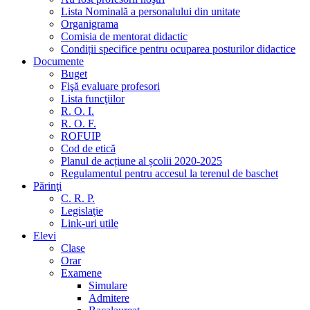
Lista Nominală a personalului din unitate
Organigrama
Comisia de mentorat didactic
Condiții specifice pentru ocuparea posturilor didactice
Documente
Buget
Fişă evaluare profesori
Lista funcţiilor
R. O. I.
R. O. F.
ROFUIP
Cod de etică
Planul de acțiune al școlii 2020-2025
Regulamentul pentru accesul la terenul de baschet
Părinţi
C. R. P.
Legislaţie
Link-uri utile
Elevi
Clase
Orar
Examene
Simulare
Admitere