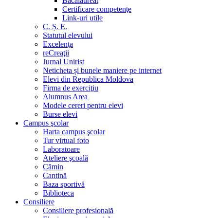
Bacalaureat
Certificare competenţe
Link-uri utile
C. Ș. E.
Statutul elevului
Excelenţa
reCreaţii
Jurnal Unirist
Neticheta și bunele maniere pe internet
Elevi din Republica Moldova
Firma de exerciţiu
Alumnus Area
Modele cereri pentru elevi
Burse elevi
Campus şcolar
Harta campus şcolar
Tur virtual foto
Laboratoare
Ateliere şcoală
Cămin
Cantină
Baza sportivă
Biblioteca
Consiliere
Consiliere profesională