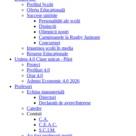
Profilul Școlii
Oferta Educațională
Succese uniriste
Personalităţi ale şcolii
Distincţii
Olimpicii noştri
Campioanele la Rugby Junioare
Concursuri
Imaginea şcolii în media
Resurse Educaționale
Unirea 4.0 Clase unicat - Pilot
Proiect
Profiluri 4.0
Orar 4.0
Admisi Economic 4.0 2026
Profesori
Echipa managerială
Directori
Declaratii de avere/Interese
Catedre
Comisii
C.A.
C.E.A.C.
S.C.I.M.
Au fost profesorii noştri