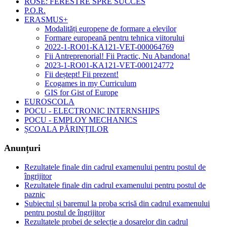
ROSE: FERESTRE SPRE SUCCES
P.O.R.
ERASMUS+
Modalități europene de formare a elevilor
Formare europeană pentru tehnica viitorului
2022-1-RO01-KA121-VET-000064769
Fii Antreprenorial! Fii Practic, Nu Abandona!
2023-1-RO01-KA121-VET-000124772
Fii deștept! Fii prezent!
Ecogames in my Curriculum
GIS for Gist of Europe
EUROSCOLA
POCU - ELECTRONIC INTERNSHIPS
POCU - EMPLOY MECHANICS
ȘCOALA PĂRINȚILOR
Anunțuri
Rezultatele finale din cadrul examenului pentru postul de
îngrijitor
Rezultatele finale din cadrul examenului pentru postul de
paznic
Subiectul și baremul la proba scrisă din cadrul examenului
pentru postul de îngrijitor
Rezultatele probei de selecție a dosarelor din cadrul