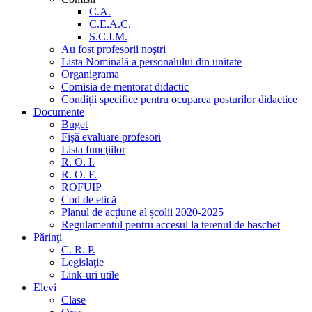
C.A.
C.E.A.C.
S.C.I.M.
Au fost profesorii noştri
Lista Nominală a personalului din unitate
Organigrama
Comisia de mentorat didactic
Condiții specifice pentru ocuparea posturilor didactice
Documente
Buget
Fişă evaluare profesori
Lista funcţiilor
R. O. I.
R. O. F.
ROFUIP
Cod de etică
Planul de acțiune al școlii 2020-2025
Regulamentul pentru accesul la terenul de baschet
Părinţi
C. R. P.
Legislaţie
Link-uri utile
Elevi
Clase