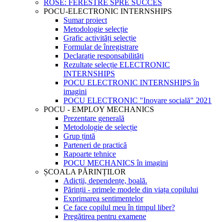
ROSE: FERESTRE SPRE SUCCES
POCU-ELECTRONIC INTERNSHIPS
Sumar proiect
Metodologie selecție
Grafic activități selecție
Formular de înregistrare
Declarație responsabilități
Rezultate selecție ELECTRONIC
INTERNSHIPS
POCU ELECTRONIC INTERNSHIPS în
imagini
POCU ELECTRONIC "Inovare socială" 2021
POCU - EMPLOY MECHANICS
Prezentare generală
Metodologie de selecție
Grup țintă
Parteneri de practică
Rapoarte tehnice
POCU MECHANICS în imagini
ȘCOALA PĂRINȚILOR
Adicții, dependențe, boală.
Părinții - primele modele din viața copilului
Exprimarea sentimentelor
Ce face copilul meu în timpul liber?
Pregătirea pentru examene