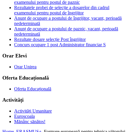
examenului pentru postul de paznic
Rezultatele probei de selecție a dosarelor din cadrul
examenului pentru postul de îngrijitor
Anunț de ocupare a postului de îngrijitor, vacant, perioadă
nedeterminată
Anunț de ocupare a postului de paznic, vacant, perioadă
nedeterminată
Rezultate dosare selecție Post îngrijitor
Concurs ocupare 1 post Administrator financiar S
Orar Elevi
Orar Unirea
Oferta Educațională
Oferta Educațională
Activități
Activități Umanitare
Euroscoala
Mănânc sănătos!
Home
ERASMUS+
Formare europeană pentru tehnica viitorului