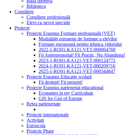
Baza sportivă
Biblioteca
Consiliere
Consiliere profesională
Elevi cu nevoi speciale
Proiecte
Proiecte Erasmus Formare profesională (VET)
Modalități europene de formare a elevilor
Formare europeană pentru tehnica viitorului
2022-1-RO01-KA121-VET-000064769
Fii Antreprenorial! Fii Practic, Nu Abandona!
2023-1-RO01-KA121-VET-000124772
2024-1-RO01-KA121-VET-000209716
2025-1-RO01-KA121-VET-000344847
Proiecte Erasmus Educație școlară
Fii deștept! Fii prezent!
Proiecte Erasmus parteneriat educațional
Ecogames in my Curriculum
GIS for Gist of Europe
Reţea parteneriate
Proiecte internationale
Activitati
Euroscola
Proiecte Phare