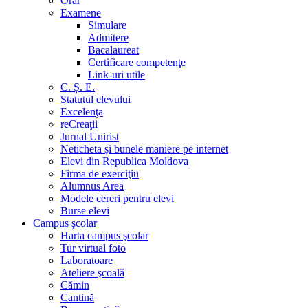
Orar
Examene
Simulare
Admitere
Bacalaureat
Certificare competenţe
Link-uri utile
C. Ș. E.
Statutul elevului
Excelenţa
reCreaţii
Jurnal Unirist
Neticheta și bunele maniere pe internet
Elevi din Republica Moldova
Firma de exerciţiu
Alumnus Area
Modele cereri pentru elevi
Burse elevi
Campus şcolar
Harta campus şcolar
Tur virtual foto
Laboratoare
Ateliere şcoală
Cămin
Cantină