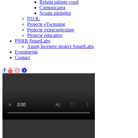
Relația părinte-copil
Comunicarea
Școala părinților
P.O.R.
Proiecte eTwinning
Proiecte extracurriculare
Proiecte educative
PNRR SmartLabs
Anunț începere proiect SmartLabs
Evenimente
Contact