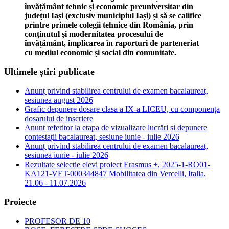
învățământ tehnic și economic preuniversitar din
județul Iași (exclusiv municipiul Iași) și să se califice
printre primele colegii tehnice din România, prin
conținutul și modernitatea procesului de
învățământ, implicarea în raporturi de parteneriat
cu mediul economic și social din comunitate.
Ultimele știri publicate
Anunț privind stabilirea centrului de examen bacalaureat,
sesiunea august 2026
Grafic depunere dosare clasa a IX-a LICEU, cu componența
dosarului de inscriere
Anunț referitor la etapa de vizualizare lucrări și depunere
contestații bacalaureat, sesiune iunie - iulie 2026
Anunț privind stabilirea centrului de examen bacalaureat,
sesiunea iunie - iulie 2026
Rezultate selecție elevi proiect Erasmus +, 2025-1-RO01-
KA121-VET-000344847 Mobilitatea din Vercelli, Italia,
21.06 - 11.07.2026
Proiecte
PROFESOR DE 10