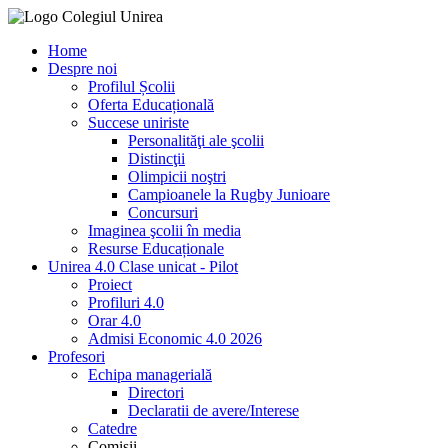
Home
Despre noi
Profilul Școlii
Oferta Educațională
Succese uniriste
Personalităţi ale şcolii
Distincţii
Olimpicii noştri
Campioanele la Rugby Junioare
Concursuri
Imaginea şcolii în media
Resurse Educaționale
Unirea 4.0 Clase unicat - Pilot
Proiect
Profiluri 4.0
Orar 4.0
Admisi Economic 4.0 2026
Profesori
Echipa managerială
Directori
Declaratii de avere/Interese
Catedre
Comisii