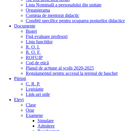
Lista Nominală a personalului din unitate
Organigrama
Comisia de mentorat didactic
Condiții specifice pentru ocuparea posturilor didactice
Documente
Buget
Fişă evaluare profesori
Lista funcţiilor
R. O. I.
R. O. F.
ROFUIP
Cod de etică
Planul de acțiune al școlii 2020-2025
Regulamentul pentru accesul la terenul de baschet
Părinţi
C. R. P.
Legislaţie
Link-uri utile
Elevi
Clase
Orar
Examene
Simulare
Admitere