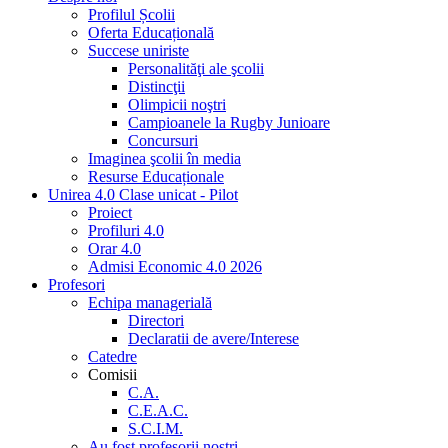
Profilul Școlii
Oferta Educațională
Succese uniriste
Personalităţi ale şcolii
Distincţii
Olimpicii noştri
Campioanele la Rugby Junioare
Concursuri
Imaginea şcolii în media
Resurse Educaționale
Unirea 4.0 Clase unicat - Pilot
Proiect
Profiluri 4.0
Orar 4.0
Admisi Economic 4.0 2026
Profesori
Echipa managerială
Directori
Declaratii de avere/Interese
Catedre
Comisii
C.A.
C.E.A.C.
S.C.I.M.
Au fost profesorii noştri