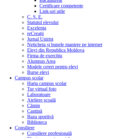
Bacalaureat
Certificare competenţe
Link-uri utile
C. Ș. E.
Statutul elevului
Excelenţa
reCreaţii
Jurnal Unirist
Neticheta și bunele maniere pe internet
Elevi din Republica Moldova
Firma de exerciţiu
Alumnus Area
Modele cereri pentru elevi
Burse elevi
Campus şcolar
Harta campus şcolar
Tur virtual foto
Laboratoare
Ateliere şcoală
Cămin
Cantină
Baza sportivă
Biblioteca
Consiliere
Consiliere profesională