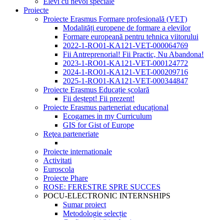
Elevi cu nevoi speciale
Proiecte
Proiecte Erasmus Formare profesională (VET)
Modalități europene de formare a elevilor
Formare europeană pentru tehnica viitorului
2022-1-RO01-KA121-VET-000064769
Fii Antreprenorial! Fii Practic, Nu Abandona!
2023-1-RO01-KA121-VET-000124772
2024-1-RO01-KA121-VET-000209716
2025-1-RO01-KA121-VET-000344847
Proiecte Erasmus Educație școlară
Fii deștept! Fii prezent!
Proiecte Erasmus parteneriat educațional
Ecogames in my Curriculum
GIS for Gist of Europe
Reţea parteneriate
Proiecte internationale
Activitati
Euroscola
Proiecte Phare
ROSE: FERESTRE SPRE SUCCES
POCU-ELECTRONIC INTERNSHIPS
Sumar proiect
Metodologie selecție