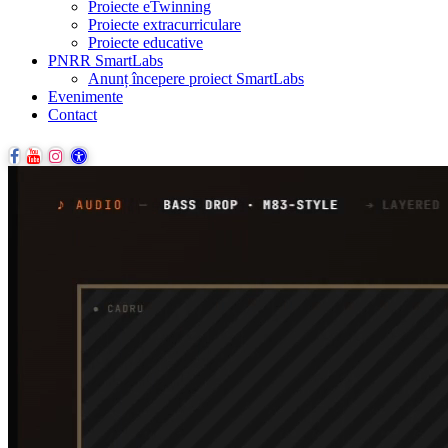
Proiecte eTwinning
Proiecte extracurriculare
Proiecte educative
PNRR SmartLabs
Anunț începere proiect SmartLabs
Evenimente
Contact