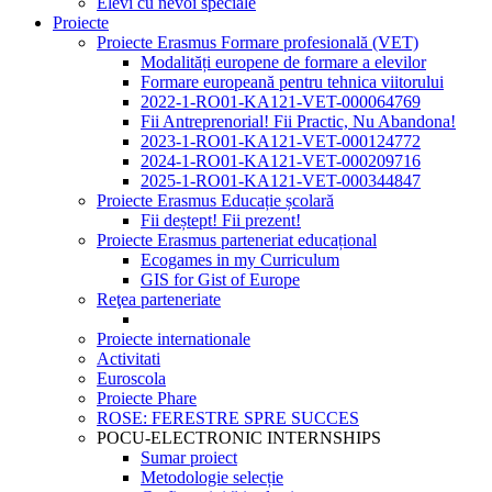
Elevi cu nevoi speciale
Proiecte
Proiecte Erasmus Formare profesională (VET)
Modalități europene de formare a elevilor
Formare europeană pentru tehnica viitorului
2022-1-RO01-KA121-VET-000064769
Fii Antreprenorial! Fii Practic, Nu Abandona!
2023-1-RO01-KA121-VET-000124772
2024-1-RO01-KA121-VET-000209716
2025-1-RO01-KA121-VET-000344847
Proiecte Erasmus Educație școlară
Fii deștept! Fii prezent!
Proiecte Erasmus parteneriat educațional
Ecogames in my Curriculum
GIS for Gist of Europe
Reţea parteneriate
Proiecte internationale
Activitati
Euroscola
Proiecte Phare
ROSE: FERESTRE SPRE SUCCES
POCU-ELECTRONIC INTERNSHIPS
Sumar proiect
Metodologie selecție