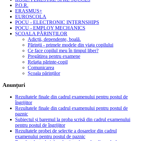
P.O.R.
ERASMUS+
EUROSCOLA
POCU - ELECTRONIC INTERNSHIPS
POCU - EMPLOY MECHANICS
ȘCOALA PĂRINȚILOR
Adicții, dependențe, boală.
Părinții - primele modele din viața copilului
Ce face copilul meu în timpul liber?
Pregătirea pentru examene
Relația părinte-copil
Comunicarea
Școala părinților
Anunțuri
Rezultatele finale din cadrul examenului pentru postul de
îngrijitor
Rezultatele finale din cadrul examenului pentru postul de
paznic
Subiectul și baremul la proba scrisă din cadrul examenului
pentru postul de îngrijitor
Rezultatele probei de selecție a dosarelor din cadrul
examenului pentru postul de paznic