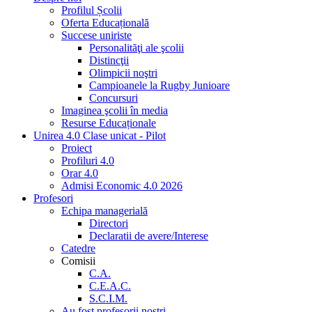
Profilul Școlii
Oferta Educațională
Succese uniriste
Personalităţi ale şcolii
Distincţii
Olimpicii noştri
Campioanele la Rugby Junioare
Concursuri
Imaginea şcolii în media
Resurse Educaționale
Unirea 4.0 Clase unicat - Pilot
Proiect
Profiluri 4.0
Orar 4.0
Admisi Economic 4.0 2026
Profesori
Echipa managerială
Directori
Declaratii de avere/Interese
Catedre
Comisii
C.A.
C.E.A.C.
S.C.I.M.
Au fost profesorii noştri