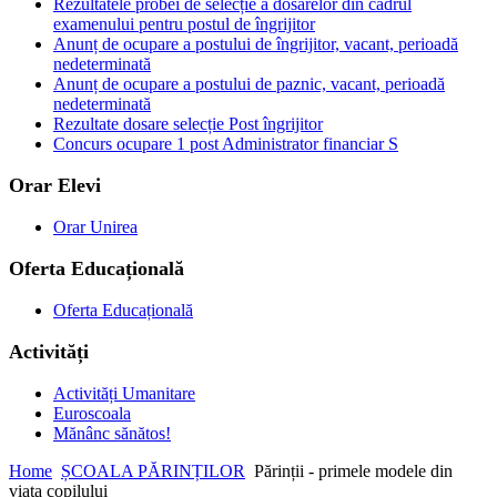
Rezultatele probei de selecție a dosarelor din cadrul
examenului pentru postul de îngrijitor
Anunț de ocupare a postului de îngrijitor, vacant, perioadă
nedeterminată
Anunț de ocupare a postului de paznic, vacant, perioadă
nedeterminată
Rezultate dosare selecție Post îngrijitor
Concurs ocupare 1 post Administrator financiar S
Orar Elevi
Orar Unirea
Oferta Educațională
Oferta Educațională
Activități
Activități Umanitare
Euroscoala
Mănânc sănătos!
Home
ȘCOALA PĂRINȚILOR
Părinții - primele modele din
viața copilului