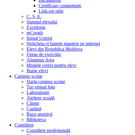
Bacalaureat
Certificare competenţe
Link-uri utile
C. Ș. E.
Statutul elevului
Excelenţa
reCreaţii
Jurnal Unirist
Neticheta și bunele maniere pe internet
Elevi din Republica Moldova
Firma de exerciţiu
Alumnus Area
Modele cereri pentru elevi
Burse elevi
Campus şcolar
Harta campus şcolar
Tur virtual foto
Laboratoare
Ateliere şcoală
Cămin
Cantină
Baza sportivă
Biblioteca
Consiliere
Consiliere profesională