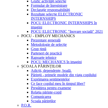
Grafic activități selecție
Formular de înregistrare
Declarație responsabilități
Rezultate selecție ELECTRONIC
INTERNSHIPS
POCU ELECTRONIC INTERNSHIPS în
imagini
POCU ELECTRONIC "Inovare socială" 2021
POCU - EMPLOY MECHANICS
Prezentare generală
Metodologie de selecție
Grup țintă
Parteneri de practică
Rapoarte tehnice
POCU MECHANICS în imagini
ȘCOALA PĂRINȚILOR
Adicții, dependențe, boală.
Părinții - primele modele din viața copilului
Exprimarea sentimentelor
Ce face copilul meu în timpul liber?
Pregătirea pentru examene
Relația părinte-copil
Comunicarea
Școala părinților
P.O.R.