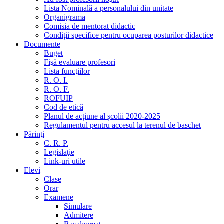
Lista Nominală a personalului din unitate
Organigrama
Comisia de mentorat didactic
Condiții specifice pentru ocuparea posturilor didactice
Documente
Buget
Fişă evaluare profesori
Lista funcţiilor
R. O. I.
R. O. F.
ROFUIP
Cod de etică
Planul de acțiune al școlii 2020-2025
Regulamentul pentru accesul la terenul de baschet
Părinţi
C. R. P.
Legislaţie
Link-uri utile
Elevi
Clase
Orar
Examene
Simulare
Admitere