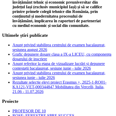
învățământ tehnic și economic preuniversitar din
județul Iași (exclusiv municipiul Iași) și să se califice
printre primele colegii tehnice din România, prin
conținutul și modernitatea procesului de
învățământ, implicarea în raporturi de parteneriat
cu mediul economic și social din comunitate.
Ultimele știri publicate
Anunț privind stabilirea centrului de examen bacalaureat,
sesiunea august 2026
Grafic depunere dosare clasa a IX-a LICEU, cu componența
dosarului de inscriere
Anunț referitor la etapa de vizualizare lucrări și depunere
contestații bacalaureat, sesiune iunie - iulie 2026
Anunț privind stabilirea centrului de examen bacalaureat,
sesiunea iunie - iulie 2026
Rezultate selecție elevi proiect Erasmus +, 2025-1-RO01-
KA121-VET-000344847 Mobilitatea din Vercelli, Italia,
21.06 - 11.07.2026
Proiecte
PROFESOR DE 10
ROSE: FERESTRE SPRE SUCCES