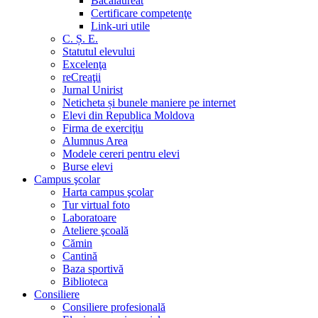
Bacalaureat
Certificare competenţe
Link-uri utile
C. Ș. E.
Statutul elevului
Excelenţa
reCreaţii
Jurnal Unirist
Neticheta și bunele maniere pe internet
Elevi din Republica Moldova
Firma de exerciţiu
Alumnus Area
Modele cereri pentru elevi
Burse elevi
Campus şcolar
Harta campus şcolar
Tur virtual foto
Laboratoare
Ateliere şcoală
Cămin
Cantină
Baza sportivă
Biblioteca
Consiliere
Consiliere profesională