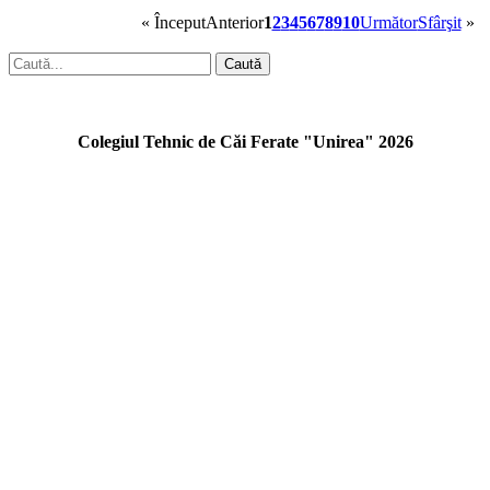
«
Început
Anterior
1
2
3
4
5
6
7
8
9
10
Următor
Sfârşit
»
Caută
Colegiul Tehnic de Căi Ferate "Unirea" 2026