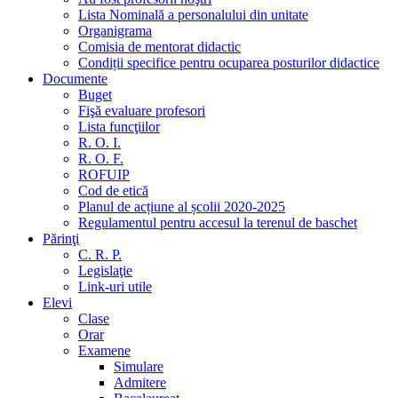
Lista Nominală a personalului din unitate
Organigrama
Comisia de mentorat didactic
Condiții specifice pentru ocuparea posturilor didactice
Documente
Buget
Fişă evaluare profesori
Lista funcţiilor
R. O. I.
R. O. F.
ROFUIP
Cod de etică
Planul de acțiune al școlii 2020-2025
Regulamentul pentru accesul la terenul de baschet
Părinţi
C. R. P.
Legislaţie
Link-uri utile
Elevi
Clase
Orar
Examene
Simulare
Admitere