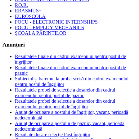
P.O.R.
ERASMUS+
EUROSCOLA
POCU - ELECTRONIC INTERNSHIPS
POCU - EMPLOY MECHANICS
ȘCOALA PĂRINȚILOR
Anunțuri
Rezultatele finale din cadrul examenului pentru postul de
îngrijitor
Rezultatele finale din cadrul examenului pentru postul de
paznic
Subiectul și baremul la proba scrisă din cadrul examenului
pentru postul de îngrijitor
Rezultatele probei de selecție a dosarelor din cadrul
examenului pentru postul de paznic
Rezultatele probei de selecție a dosarelor din cadrul
examenului pentru postul de îngrijitor
Anunț de ocupare a postului de îngrijitor, vacant, perioadă
nedeterminată
Anunț de ocupare a postului de paznic, vacant, perioadă
nedeterminată
Rezultate dosare selecție Post îngrijitor