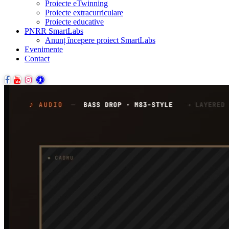
Proiecte eTwinning
Proiecte extracurriculare
Proiecte educative
PNRR SmartLabs
Anunț începere proiect SmartLabs
Evenimente
Contact