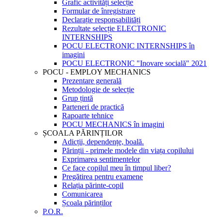
Grafic activități selecție
Formular de înregistrare
Declarație responsabilități
Rezultate selecție ELECTRONIC
INTERNSHIPS
POCU ELECTRONIC INTERNSHIPS în
imagini
POCU ELECTRONIC "Inovare socială" 2021
POCU - EMPLOY MECHANICS
Prezentare generală
Metodologie de selecție
Grup țintă
Parteneri de practică
Rapoarte tehnice
POCU MECHANICS în imagini
ȘCOALA PĂRINȚILOR
Adicții, dependențe, boală.
Părinții - primele modele din viața copilului
Exprimarea sentimentelor
Ce face copilul meu în timpul liber?
Pregătirea pentru examene
Relația părinte-copil
Comunicarea
Școala părinților
P.O.R.