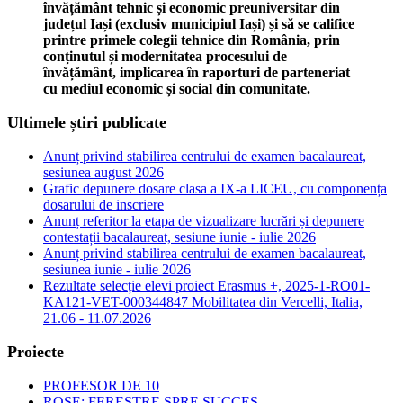
învățământ tehnic și economic preuniversitar din
județul Iași (exclusiv municipiul Iași) și să se califice
printre primele colegii tehnice din România, prin
conținutul și modernitatea procesului de
învățământ, implicarea în raporturi de parteneriat
cu mediul economic și social din comunitate.
Ultimele știri publicate
Anunț privind stabilirea centrului de examen bacalaureat,
sesiunea august 2026
Grafic depunere dosare clasa a IX-a LICEU, cu componența
dosarului de inscriere
Anunț referitor la etapa de vizualizare lucrări și depunere
contestații bacalaureat, sesiune iunie - iulie 2026
Anunț privind stabilirea centrului de examen bacalaureat,
sesiunea iunie - iulie 2026
Rezultate selecție elevi proiect Erasmus +, 2025-1-RO01-
KA121-VET-000344847 Mobilitatea din Vercelli, Italia,
21.06 - 11.07.2026
Proiecte
PROFESOR DE 10
ROSE: FERESTRE SPRE SUCCES