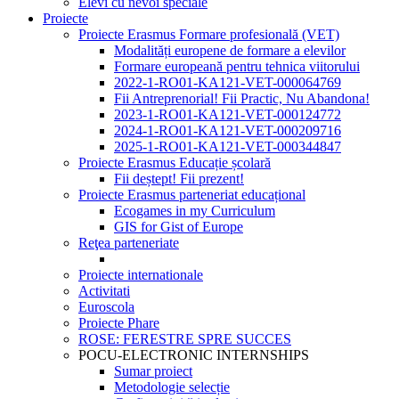
Elevi cu nevoi speciale
Proiecte
Proiecte Erasmus Formare profesională (VET)
Modalități europene de formare a elevilor
Formare europeană pentru tehnica viitorului
2022-1-RO01-KA121-VET-000064769
Fii Antreprenorial! Fii Practic, Nu Abandona!
2023-1-RO01-KA121-VET-000124772
2024-1-RO01-KA121-VET-000209716
2025-1-RO01-KA121-VET-000344847
Proiecte Erasmus Educație școlară
Fii deștept! Fii prezent!
Proiecte Erasmus parteneriat educațional
Ecogames in my Curriculum
GIS for Gist of Europe
Reţea parteneriate
Proiecte internationale
Activitati
Euroscola
Proiecte Phare
ROSE: FERESTRE SPRE SUCCES
POCU-ELECTRONIC INTERNSHIPS
Sumar proiect
Metodologie selecție