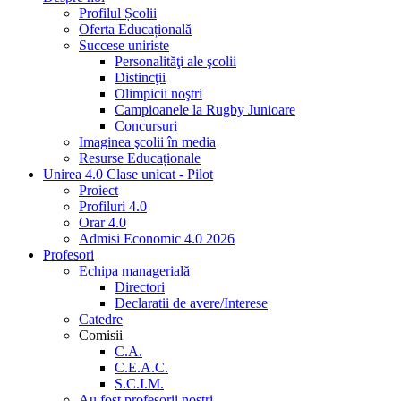
Profilul Școlii
Oferta Educațională
Succese uniriste
Personalităţi ale şcolii
Distincţii
Olimpicii noştri
Campioanele la Rugby Junioare
Concursuri
Imaginea şcolii în media
Resurse Educaționale
Unirea 4.0 Clase unicat - Pilot
Proiect
Profiluri 4.0
Orar 4.0
Admisi Economic 4.0 2026
Profesori
Echipa managerială
Directori
Declaratii de avere/Interese
Catedre
Comisii
C.A.
C.E.A.C.
S.C.I.M.
Au fost profesorii noştri