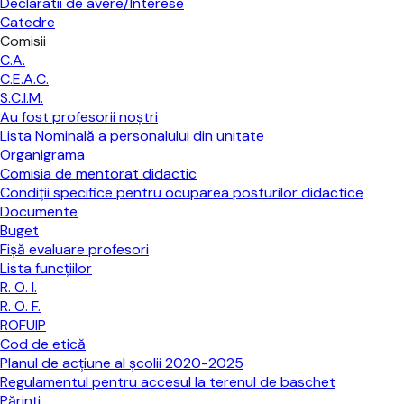
Declaratii de avere/Interese
Catedre
Comisii
C.A.
C.E.A.C.
S.C.I.M.
Au fost profesorii noştri
Lista Nominală a personalului din unitate
Organigrama
Comisia de mentorat didactic
Condiții specifice pentru ocuparea posturilor didactice
Documente
Buget
Fişă evaluare profesori
Lista funcţiilor
R. O. I.
R. O. F.
ROFUIP
Cod de etică
Planul de acțiune al școlii 2020-2025
Regulamentul pentru accesul la terenul de baschet
Părinţi