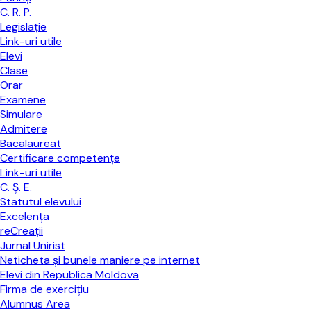
C. R. P.
Legislaţie
Link-uri utile
Elevi
Clase
Orar
Examene
Simulare
Admitere
Bacalaureat
Certificare competenţe
Link-uri utile
C. Ș. E.
Statutul elevului
Excelenţa
reCreaţii
Jurnal Unirist
Neticheta și bunele maniere pe internet
Elevi din Republica Moldova
Firma de exerciţiu
Alumnus Area