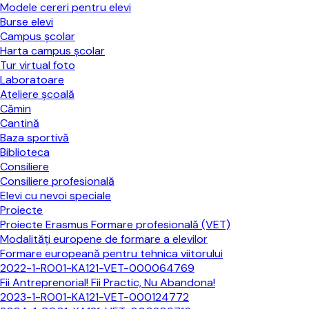
Modele cereri pentru elevi
Burse elevi
Campus şcolar
Harta campus şcolar
Tur virtual foto
Laboratoare
Ateliere şcoală
Cămin
Cantină
Baza sportivă
Biblioteca
Consiliere
Consiliere profesională
Elevi cu nevoi speciale
Proiecte
Proiecte Erasmus Formare profesională (VET)
Modalități europene de formare a elevilor
Formare europeană pentru tehnica viitorului
2022-1-RO01-KA121-VET-000064769
Fii Antreprenorial! Fii Practic, Nu Abandona!
2023-1-RO01-KA121-VET-000124772