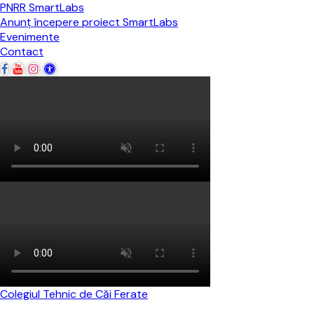
PNRR SmartLabs
Anunț începere proiect SmartLabs
Evenimente
Contact
Colegiul Tehnic de Căi Ferate