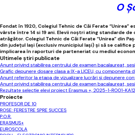
O Șc
Fondat în 1920, Colegiul Tehnic de Căi Ferate “Unirea” est
vârste între 14 si 19 ani. Elevii noștri ating standard
atrăgător. Colegiul Tehnic de Căi Ferate “Unirea” din P
din județul Iași (exclusiv municipiul Iași) și să se calif
implicarea în raporturi de parteneriat cu mediul econom
Ultimele știri publicate
Anunț privind stabilirea centrului de examen bacalaureat, s
Grafic depunere dosare clasa a IX-a LICEU, cu componența do
Anunț referitor la etapa de vizualizare lucrări și depunere cont
Anunț privind stabilirea centrului de examen bacalaureat, sesi
Rezultate selecție elevi proiect Erasmus +, 2025-1-RO01-KA121
Proiecte
PROFESOR DE 10
ROSE: FERESTRE SPRE SUCCES
P.O.R.
ERASMUS+
EUROSCOLA