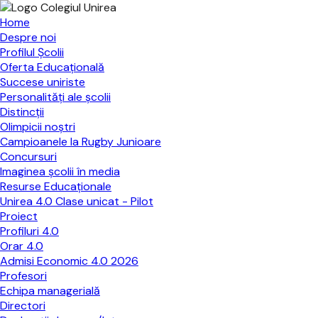
Home
Despre noi
Profilul Școlii
Oferta Educațională
Succese uniriste
Personalităţi ale şcolii
Distincţii
Olimpicii noştri
Campioanele la Rugby Junioare
Concursuri
Imaginea şcolii în media
Resurse Educaționale
Unirea 4.0 Clase unicat - Pilot
Proiect
Profiluri 4.0
Orar 4.0
Admisi Economic 4.0 2026
Profesori
Echipa managerială
Directori