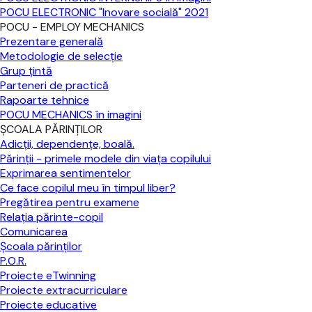
POCU ELECTRONIC "Inovare socială" 2021
POCU - EMPLOY MECHANICS
Prezentare generală
Metodologie de selecție
Grup țintă
Parteneri de practică
Rapoarte tehnice
POCU MECHANICS în imagini
ȘCOALA PĂRINȚILOR
Adicții, dependențe, boală.
Părinții - primele modele din viața copilului
Exprimarea sentimentelor
Ce face copilul meu în timpul liber?
Pregătirea pentru examene
Relația părinte-copil
Comunicarea
Școala părinților
P.O.R.
Proiecte eTwinning
Proiecte extracurriculare
Proiecte educative