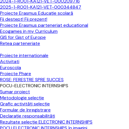
2024-1-RO01-KA121-VET-000209716
2025-1-RO01-KA121-VET-000344847
Proiecte Erasmus Educație școlară
Fii deștept! Fii prezent!
Proiecte Erasmus parteneriat educațional
Ecogames in my Curriculum
GIS for Gist of Europe
Reţea parteneriate
Proiecte internationale
Activitati
Euroscola
Proiecte Phare
ROSE: FERESTRE SPRE SUCCES
POCU-ELECTRONIC INTERNSHIPS
Sumar proiect
Metodologie selecție
Grafic activități selecție
Formular de înregistrare
Declarație responsabilități
Rezultate selecție ELECTRONIC INTERNSHIPS
POCU ELECTRONIC INTERNSHIPS în imagini